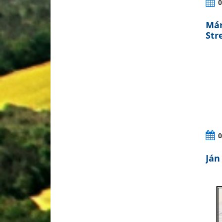
0
Már
Str
0
Ján