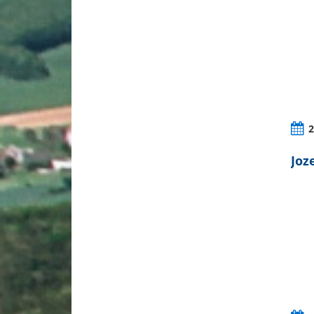
2
Joz