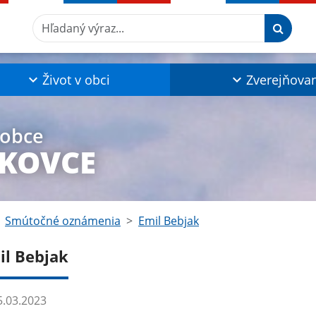
Hľadaný výraz...
Život v obci
Zverejňova
 obce
ŽKOVCE
Smútočné oznámenia
Emil Bebjak
il Bebjak
.03.2023