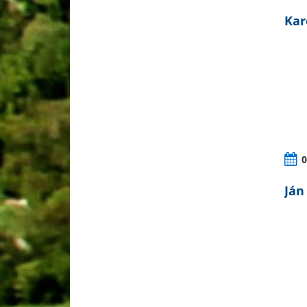
Kar
0
Ján