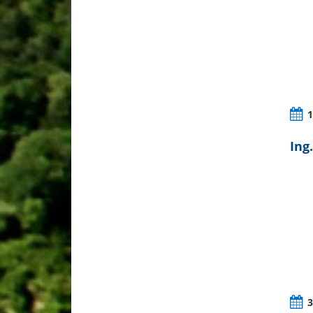
1
Ing
3