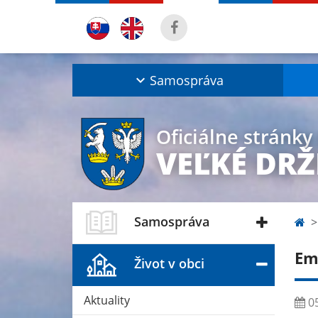
Samospráva
Oficiálne stránky
VEĽKÉ DR
Samospráva
Em
Život v obci
Aktuality
05