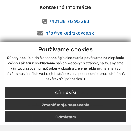
Kontaktné informácie
+421 38 76 95 283
info@velkedrzkovce.sk
Používame cookies
Súbory cookie a ďalšie technológie sledovania používame na zlepšenie
vášho zážitku z prehliadania našich webových stránok, na to, aby sme
využite možnosť získavania aktuálnych informácií s využitím
vám zobrazovali prispôsobený obsah a cielené reklamy, na analýzu
RSS
, CMS systém (redakčný) systém ECHELON 2,
Mapa stránok
,
návštevnosti našich webových stránok a na pochopenie toho, odkiaľ naši
web portál
,
webhosting
,
webex.digital, s.r.o.
,
domény
,
registrácia
návštevníci prichádzajú.
domény
,
spoločnosť webex.digital, s.r.o.
,
technický prevádzkovateľ
SÚHLASÍM
Posledná aktualizácia:
07.08.2026
Vytlačiť stránku
|
Vyhlásenie o prístupnosti
Zmeniť moje nastavenia
Autorské práva
|
Cookies
Odmietam
webdesign
|