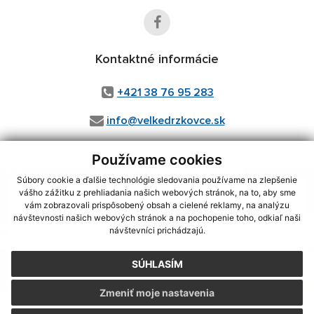
Kontaktné informácie
+421 38 76 95 283
info@velkedrzkovce.sk
Používame cookies
Súbory cookie a ďalšie technológie sledovania používame na zlepšenie
vášho zážitku z prehliadania našich webových stránok, na to, aby sme
využite možnosť získavania aktuálnych informácií s využitím
vám zobrazovali prispôsobený obsah a cielené reklamy, na analýzu
RSS
, CMS systém (redakčný) systém ECHELON 2,
Mapa stránok
,
návštevnosti našich webových stránok a na pochopenie toho, odkiaľ naši
web portál
,
webhosting
,
webex.digital, s.r.o.
,
domény
,
registrácia
návštevníci prichádzajú.
domény
,
spoločnosť webex.digital, s.r.o.
,
technický prevádzkovateľ
SÚHLASÍM
Posledná aktualizácia:
07.08.2026
Vytlačiť stránku
|
Vyhlásenie o prístupnosti
Zmeniť moje nastavenia
Autorské práva
|
Cookies